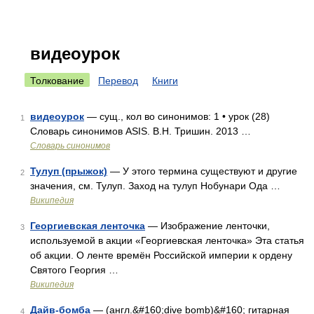
видеоурок
Толкование
Перевод
Книги
видеоурок
— сущ., кол во синонимов: 1 • урок (28)
1
Словарь синонимов ASIS. В.Н. Тришин. 2013 …
Словарь синонимов
Тулуп (прыжок)
— У этого термина существуют и другие
2
значения, см. Тулуп. Заход на тулуп Нобунари Ода …
Википедия
Георгиевская ленточка
— Изображение ленточки,
3
используемой в акции «Георгиевская ленточка» Эта статья
об акции. О ленте времён Российской империи к ордену
Святого Георгия …
Википедия
Дайв-бомба
— (англ.&#160;dive bomb)&#160; гитарная
4