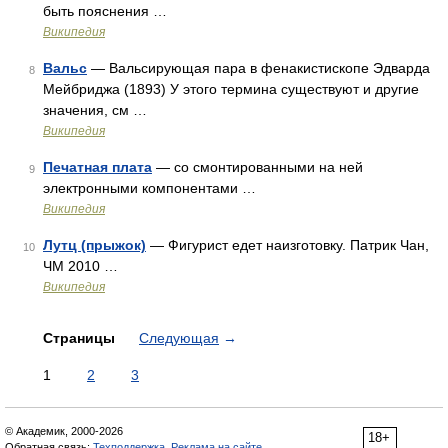
быть пояснения …
Википедия
Вальс
— Вальсирующая пара в фенакистископе Эдварда
8
Мейбриджа (1893) У этого термина существуют и другие
значения, см …
Википедия
Печатная плата
— со смонтированными на ней
9
электронными компонентами …
Википедия
Лутц (прыжок)
— Фигурист едет наизготовку. Патрик Чан,
10
ЧМ 2010 …
Википедия
Страницы
Следующая
→
1
2
3
© Академик, 2000-2026
18+
Обратная связь:
Техподдержка
,
Реклама на сайте